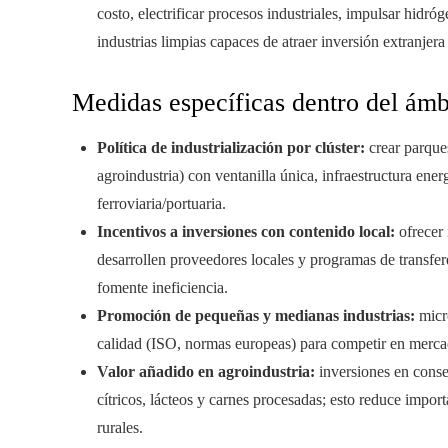
costo, electrificar procesos industriales, impulsar hidró
industrias limpias capaces de atraer inversión extranjera
Medidas específicas dentro del ámb
Política de industrialización por clúster:
crear parques
agroindustria) con ventanilla única, infraestructura ene
ferroviaria/portuaria.
Incentivos a inversiones con contenido local:
ofrecer 
desarrollen proveedores locales y programas de transfe
fomente ineficiencia.
Promoción de pequeñas y medianas industrias:
micro
calidad (ISO, normas europeas) para competir en merca
Valor añadido en agroindustria:
inversiones en conser
cítricos, lácteos y carnes procesadas; esto reduce impo
rurales.