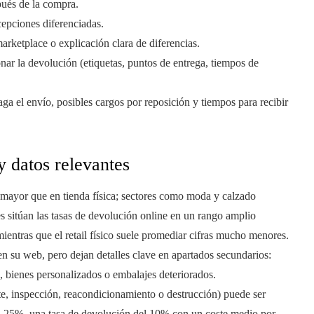
spués de la compra.
cepciones diferenciadas.
arketplace o explicación clara de diferencias.
nar la devolución (etiquetas, puntos de entrega, tiempos de
a el envío, posibles cargos por reposición y tiempos para recibir
y datos relevantes
r mayor que en tienda física; sectores como moda y calzado
les sitúan las tasas de devolución online en un rango amplio
ntras que el retail físico suele promediar cifras mucho menores.
n su web, pero dejan detalles clave en apartados secundarios:
e, bienes personalizados o embalajes deteriorados.
rte, inspección, reacondicionamiento o destrucción) puede ser
el 25%, una tasa de devolución del 10% con un coste medio por