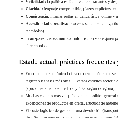
Visibilidad:
la política es fácil de encontrar antes y de
Claridad:
lenguaje comprensible, plazos explícitos, ex
Consistencia:
mismas reglas en tienda física, online y m
Accesibilidad operativa:
procesos sencillos para gestio
reembolso).
Transparencia económica:
información sobre quién pag
el reembolso.
Estado actual: prácticas frecuentes 
En comercio electrónico la tasa de devolución suele se
registran las tasas más altas. Diversos estudios sectoria
(aproximadamente entre 15% y 40% según categoría), mie
Muchas cadenas masivas publican una política general e
excepciones de productos en oferta, artículos de higien
El coste logístico de gestionar una devolución (transpo
significativo; para un comercio con un margen bruto d