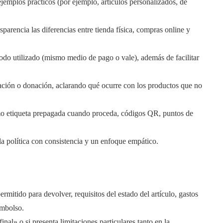
ejemplos prácticos (por ejemplo, artículos personalizados, de
parencia las diferencias entre tienda física, compras online y
do utilizado (mismo medio de pago o vale), además de facilitar
ación o donación, aclarando qué ocurre con los productos que no
omo etiqueta prepagada cuando proceda, códigos QR, puntos de
 la política con consistencia y un enfoque empático.
ermitido para devolver, requisitos del estado del artículo, gastos
embolso.
al» o si presenta limitaciones particulares tanto en la