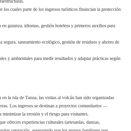
raestructuras.
os cuales parte de los ingresos turísticos financian la protección
 en guianza, idiomas, gestión hotelera y primeros auxilios para
a segura, saneamiento ecológico, gestión de residuos y ahorro de
ales y ambientales para medir resultados y adaptar prácticas según
:
en la isla de Tanna, las visitas al volcán han sido organizadas
erras. Los ingresos se destinan a proyectos comunitarios —
 minimizar la erosión y el riesgo para visitantes.
e ofrecen experiencias culturales (artesanías, danzas,
 evitar saturación, asegurando que los grupos familiares que